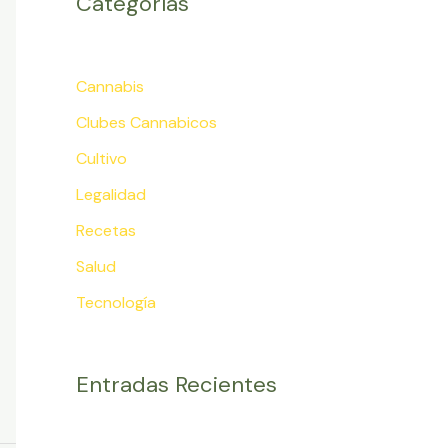
Categorías
a
r
Cannabis
p
Clubes Cannabicos
o
r
Cultivo
:
Legalidad
Recetas
Salud
Tecnología
Entradas Recientes