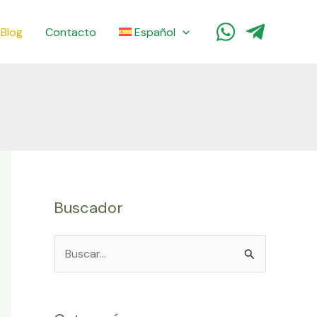
Blog
Contacto
Español
Buscador
B
u
s
c