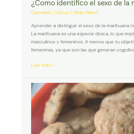
¿Como identifico el sexo de la
Cannabis
,
Cultivo
/
Wide Weed
Aprender a distinguir el sexo de la marihuana 
La marihuana es una especie dioica, lo que imp
masculinos y femeninos. A menos que tu objetiv
femeninas, ya que son las que generan cogollo
¿Como
Leer más »
identifico
el
sexo
de
la
marihuana?