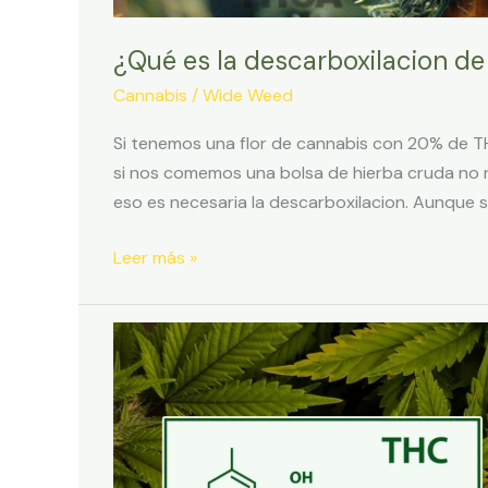
¿Qué es la descarboxilacion de
Cannabis
/
Wide Weed
Si tenemos una flor de cannabis con 20% de T
si nos comemos una bolsa de hierba cruda no 
eso es necesaria la descarboxilacion. Aunque sue
¿Qué
Leer más »
es
la
descarboxilacion
de
la
Marihuana?