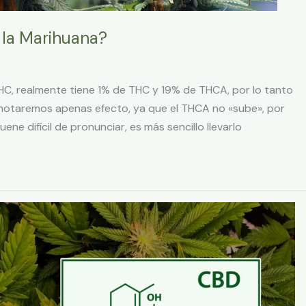
 la Marihuana?
HC, realmente tiene 1% de THC y 19% de THCA, por lo tanto
notaremos apenas efecto, ya que el THCA no «sube», por
ne difícil de pronunciar, es más sencillo llevarlo