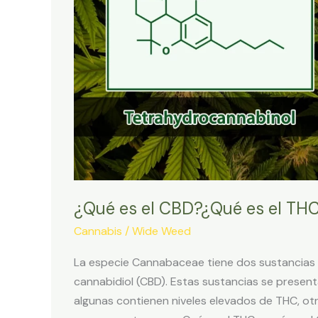
¿Qué es el CBD?¿Qué es el THC?
Cannabis
/
Wide Weed
La especie Cannabaceae tiene dos sustancias q
cannabidiol (CBD). Estas sustancias se present
algunas contienen niveles elevados de THC, o